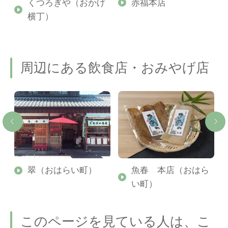
くつろぎや（おかげ
赤福本店
横丁）
周辺にある飲食店・おみやげ店
場
翠（おはらい町）
魚春 本店（おはら
い町）
このページを見ている人は、こ