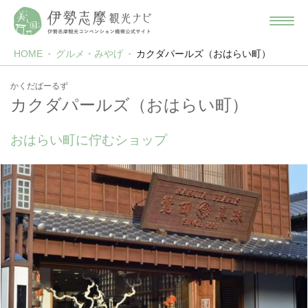
HOME
グルメ・みやげ
カクダパールズ（おはらい町）
かくだぱーるず
カクダパールズ（おはらい町）
おはらい町に佇むショップ