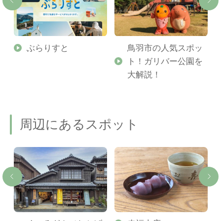
勢
ぶらりすと
鳥羽市の人気スポッ
ト！ガリバー公園を
ご
大解説！
周辺にあるスポット