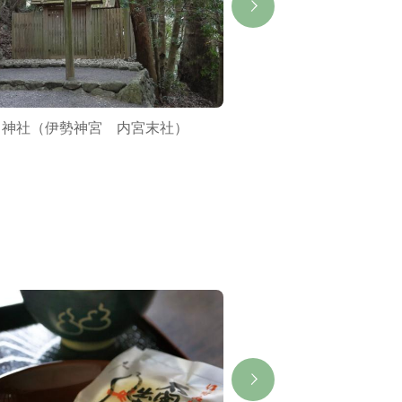
川神社（伊勢神宮 内宮末社）
饗土橋姫神社（伊勢
社）