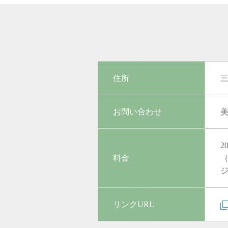
住所
お問い合わせ
美
2
料金
（
リンクURL