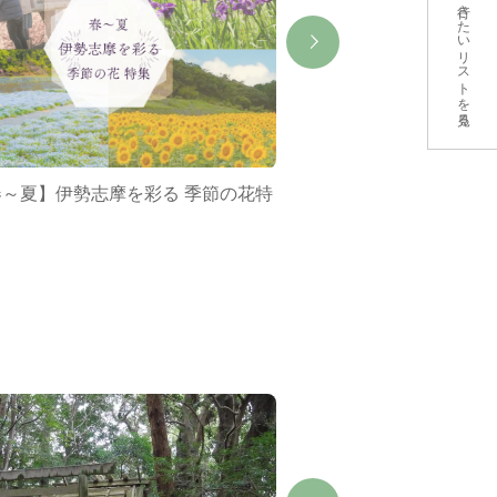
行きたいリストを見る
春～夏】伊勢志摩を彩る 季節の花特
ミジュマルバス&ポケ
集