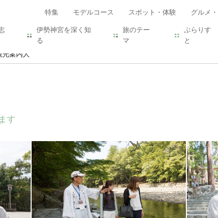
特集
モデルコース
スポット・体験
グルメ・
志
伊勢神宮を深く知
旅のテー
ぶらりす
る
マ
と
観光案内人
ます