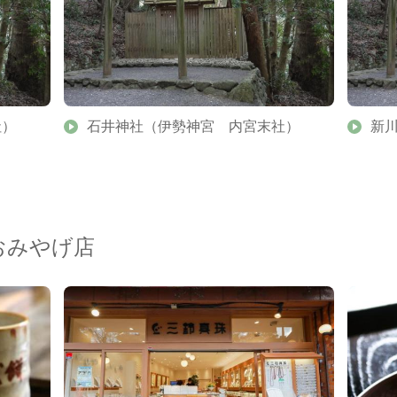
社）
石井神社（伊勢神宮 内宮末社）
新
おみやげ店