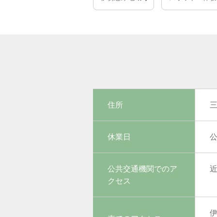
住所
三
休業日
公
公共交通機関でのア
クセス
伊