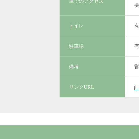
車でのアクセス
要
トイレ
駐車場
備考
営
リンクURL