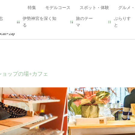
特集
モデルコース
スポット・体験
グルメ・
志
伊勢神宮を深く知
旅のテー
ぶらりす
る
マ
と
an+2ap
クショップの場+カフェ