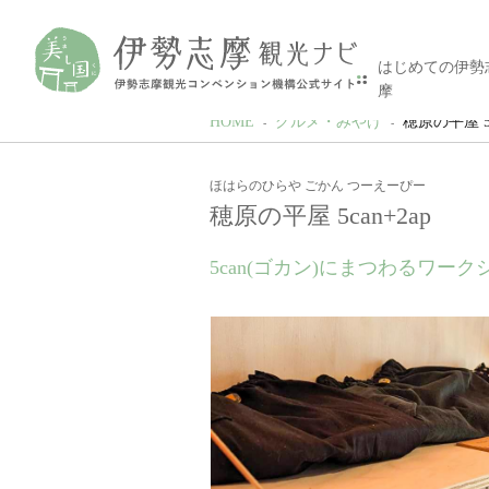
はじめての伊勢
摩
HOME
グルメ・みやげ
穂原の平屋 5c
ほはらのひらや ごかん つーえーぴー
穂原の平屋 5can+2ap
5can(ゴカン)にまつわるワー