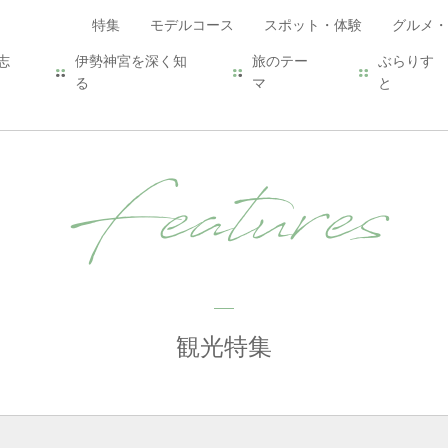
特集
モデルコース
スポット・体験
グルメ・
志
伊勢神宮を深く知
旅のテー
ぶらりす
る
マ
と
Features
観光特集