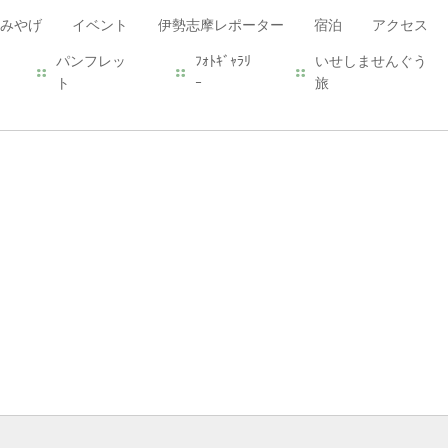
みやげ
イベント
伊勢志摩レポーター
宿泊
アクセス
パンフレッ
ﾌｫﾄｷﾞｬﾗﾘ
いせしませんぐう
ト
ｰ
旅