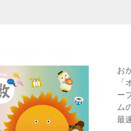
お
「
ー
ム
最