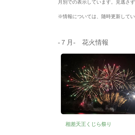
月別での表示しています。見逃さず
※情報については、随時更新してい
-７月- 花火情報
相差天王くじら祭り