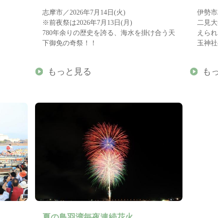
志摩市／2026年7月14日(火)
伊勢市/
※前夜祭は2026年7月13日(月)
二見大
780年余りの歴史を誇る、海水を掛け合う天
えられ
下御免の奇祭！！
玉神社
もっと見る
も
夏の鳥羽湾毎夜連続花火