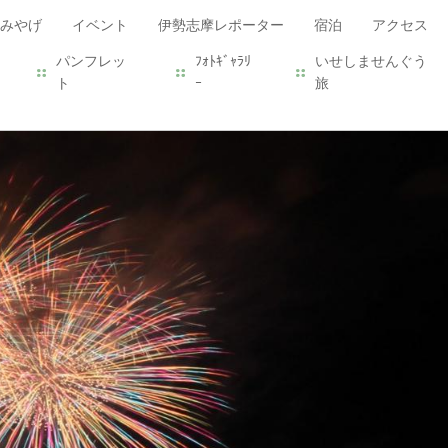
みやげ
イベント
伊勢志摩レポーター
宿泊
アクセス
パンフレッ
ﾌｫﾄｷﾞｬﾗﾘ
いせしませんぐう
ト
ｰ
旅