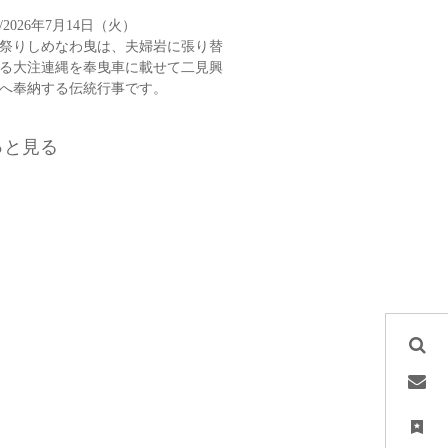
2026年7月14日（火）
祭りしめなわ曳は、夫婦岩に張り替
る大注連縄を奉曳車に載せて二見興
へ奉納する伝統行事です。
っと見る