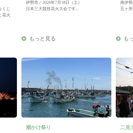
伊勢市／2026年7月18日（土）
南伊勢
をくじ
日本三大競技花火大会です。
五ヶ所
と花火
もっと見る
も
潮かけ祭り
二見