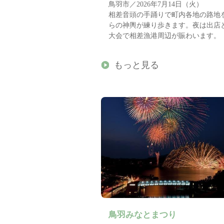
鳥羽市／2026年7月14日（火）
相差音頭の手踊りで町内各地の路地
らの神輿が練り歩きます。夜は出店
大会で相差漁港周辺が賑わいます。
もっと見る
鳥羽みなとまつり