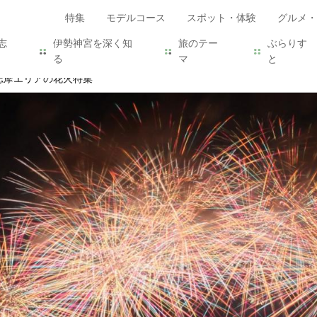
特集
モデルコース
スポット・体験
グルメ・
志
伊勢神宮を深く知
旅のテー
ぶらりす
る
マ
と
志摩エリアの花火特集