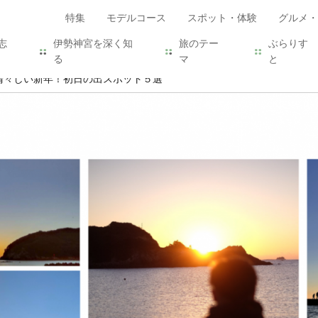
特集
モデルコース
スポット・体験
グルメ・
志
伊勢神宮を深く知
旅のテー
ぶらりす
る
マ
と
清々しい新年！初日の出スポット５選