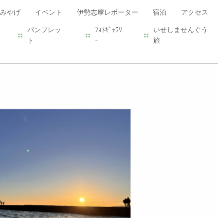
みやげ
イベント
伊勢志摩レポーター
宿泊
アクセス
パンフレッ
ﾌｫﾄｷﾞｬﾗﾘ
いせしませんぐう
ト
ｰ
旅