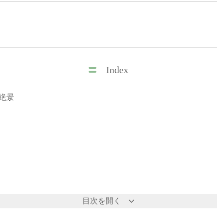
Index
絶景
目次を開く