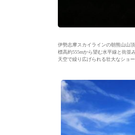
伊勢志摩スカイラインの朝熊山山頂
標高約555mから望む水平線と街
天空で繰り広げられる壮大なショー