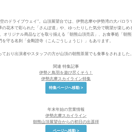
の”天空のドライブウェイ”。山頂展望台では、伊勢志摩や伊勢湾の大パロ
季の花木で彩られた「さんぽ道」や、ゆったりした気分で眺望が楽しめ
」、オリジナル商品などを取り揃える「朝熊山頂売店」、お食事処「朝熊
門を守る名刹「金剛證寺（こんごうしょうじ）」もあります。
っており出演者やスタッフの方が山頂の朝熊茶屋でも食事をされまし
関連 特集記事
伊勢と鳥羽を遊び尽くそう！
伊勢志摩スカイライン特集
特集ページへ移動 >
年末年始の営業情報
伊勢志摩スカイライン
朝熊山頂展望台からの初日の出遥拝
ページへ移動 >