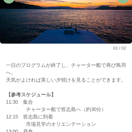
01
02
一日のプログラムが終了し、チャーター船で再び鳥羽
へ。
天気がよければ美しい夕焼けを見ることができます。
【参考スケジュール】
11:30 集合
チャーター船で答志島へ（約30分）
12:15 答志島に到着
市場見学のオリエンテーション
13:00 昼食