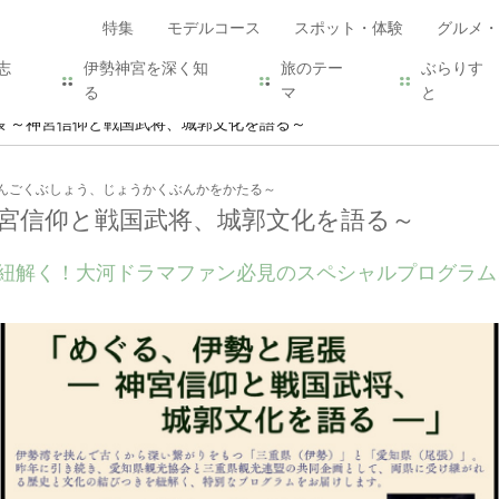
特集
モデルコース
スポット・体験
グルメ・
志
伊勢神宮を深く知
旅のテー
ぶらりす
る
マ
と
張 ～神宮信仰と戦国武将、城郭文化を語る～
んごくぶしょう、じょうかくぶんかをかたる～
神宮信仰と戦国武将、城郭文化を語る～
紐解く！大河ドラマファン必見のスペシャルプログラム