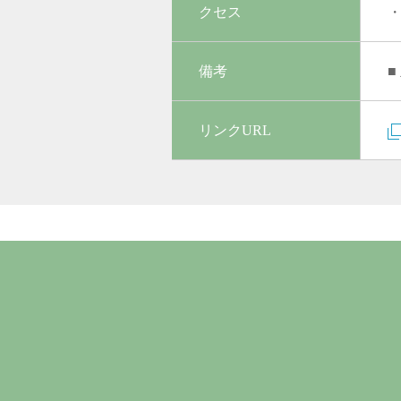
クセス
・
備考
■
リンクURL