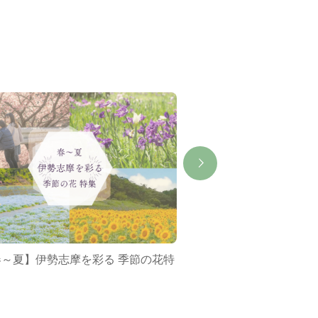
春～夏】伊勢志摩を彩る 季節の花特
ミジュマルバス&ポケ
集