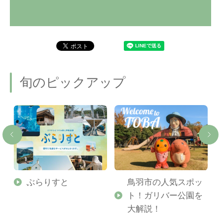
旬のピックアップ
勢
ぶらりすと
鳥羽市の人気スポッ
ト！ガリバー公園を
ご
大解説！