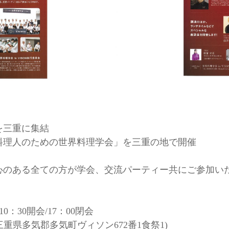
を三重に集結
料理人のための世界料理学会」を三重の地で開催
心のある全ての方が学会、交流パーティー共にご参加い
10：30開会/17：00閉会
M(三重県多気郡多気町ヴィソン672番1食祭1)