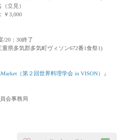
0名（立見）
￥3,000
宴/20：30終了
M(三重県多気郡多気町ヴィソン672番1食祭1)
ssMarket（第２回世界料理学会 in VISON）
』
行委員会事務局