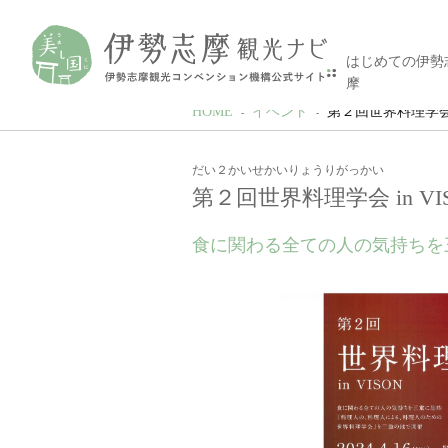
はじめての伊勢
摩
HOME
イベント
第２回世界料理学会 i
だい２かいせかいりょうりがっかい
第２回世界料理学会 in VI
食に関わる全ての人の気持ちを