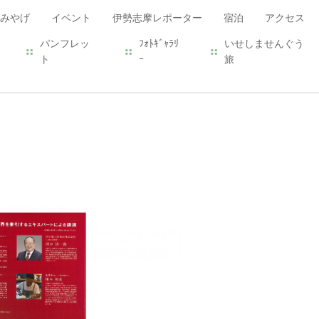
みやげ
イベント
伊勢志摩レポーター
宿泊
アクセス
パンフレッ
ﾌｫﾄｷﾞｬﾗﾘ
いせしませんぐう
ト
ｰ
旅