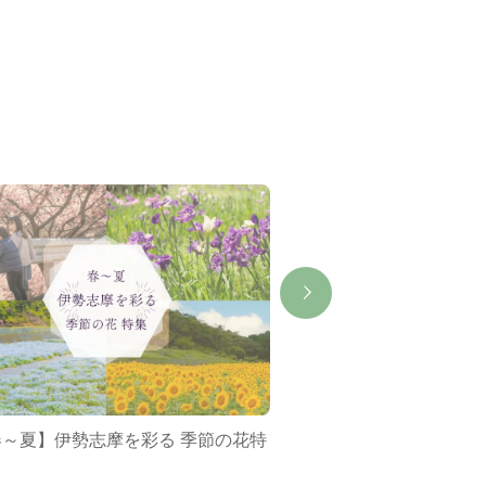
春～夏】伊勢志摩を彩る 季節の花特
ミジュマルバス&ポケ
集