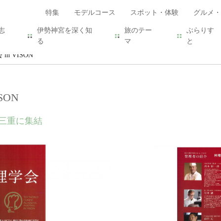
特集
モデルコース
スポット・体験
グルメ・
志
伊勢神宮を深く知
旅のテー
ぶらりす
る
マ
と
n VISON
SON
三重に集結