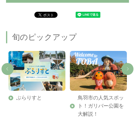
旬のピックアップ
勢
ぶらりすと
鳥羽市の人気スポッ
ト！ガリバー公園を
ご
大解説！