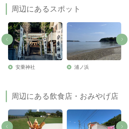
周辺にあるスポット
場
安乗神社
浦ノ浜
周辺にある飲食店・おみやげ店