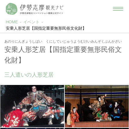
HOME
イベント
安乗人形芝居【国指定重要無形民俗文化財】
あのりにんぎょうしばい くにしていじゅうようむけいみんぞくぶんかざい
安乗人形芝居【国指定重要無形民俗文
化財】
三人遣いの人形芝居