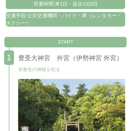
所要時間:車1日・徒歩1泊2日
交通手段:公共交通機関・バイク・車（レンタカー・
タクシー）
START
豊受大神宮 外宮（伊勢神宮 外宮）
衣食住の神様を祀る