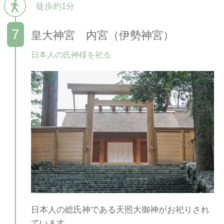
徒歩約1分
皇大神宮 内宮（伊勢神宮）
日本人の氏神様を祀る
日本人の総氏神である天照大御神がお祀りされ
ています。