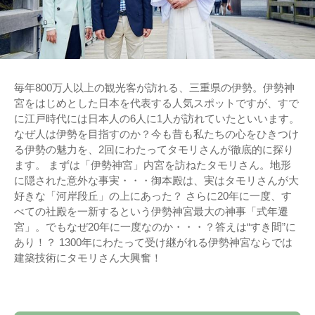
毎年800万人以上の観光客が訪れる、三重県の伊勢。伊勢神
宮をはじめとした日本を代表する人気スポットですが、すで
に江戸時代には日本人の6人に1人が訪れていたといいます。
なぜ人は伊勢を目指すのか？今も昔も私たちの心をひきつけ
る伊勢の魅力を、2回にわたってタモリさんが徹底的に探り
ます。 まずは「伊勢神宮」内宮を訪ねたタモリさん。地形
に隠された意外な事実・・・御本殿は、実はタモリさんが大
好きな「河岸段丘」の上にあった？ さらに20年に一度、す
べての社殿を一新するという伊勢神宮最大の神事「式年遷
宮」。でもなぜ20年に一度なのか・・・？答えは“すき間”に
あり！？ 1300年にわたって受け継がれる伊勢神宮ならでは
建築技術にタモリさん大興奮！