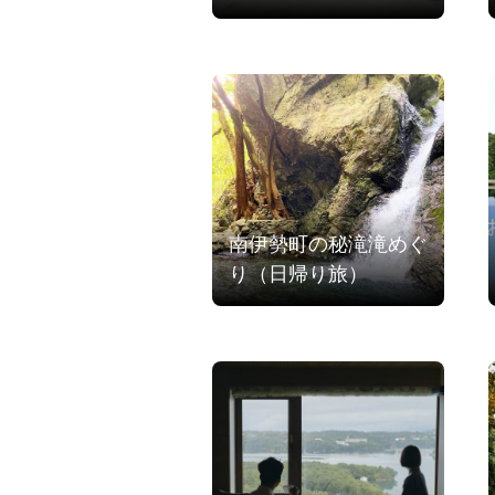
南伊勢町の秘滝滝めぐ
り（日帰り旅）