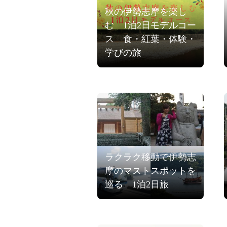
秋の伊勢志摩を楽し
む 1泊2日モデルコー
ス 食・紅葉・体験・
学びの旅
ラクラク移動で伊勢志
摩のマストスポットを
巡る 1泊2日旅