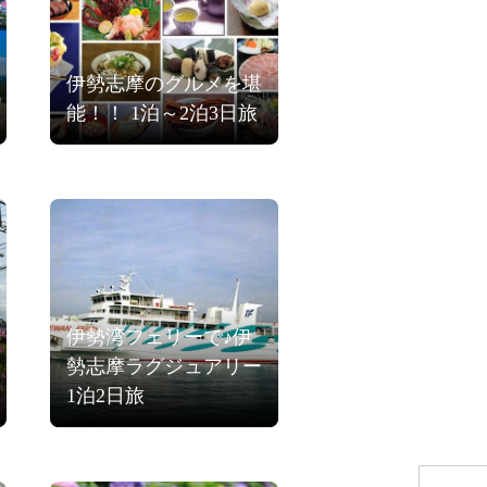
伊勢志摩のグルメを堪
能！！ 1泊～2泊3日旅
伊勢湾フェリーで♪伊
勢志摩ラグジュアリー
1泊2日旅