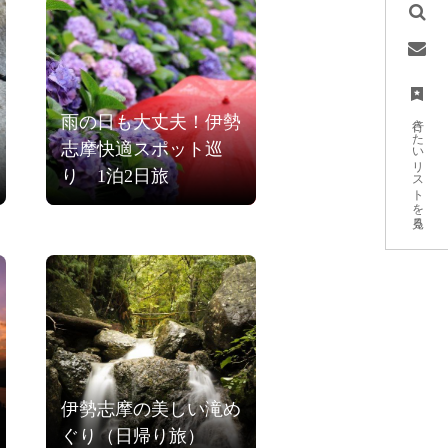
行きたいリストを見る
雨の日も大丈夫！伊勢
志摩快適スポット巡
り 1泊2日旅
伊勢志摩の美しい滝め
ぐり（日帰り旅）