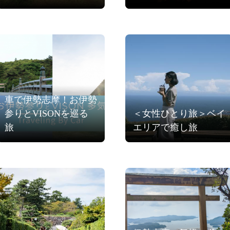
車で伊勢志摩！お伊勢
参りとVISONを巡る
＜女性ひとり旅＞ベイ
旅
エリアで癒し旅