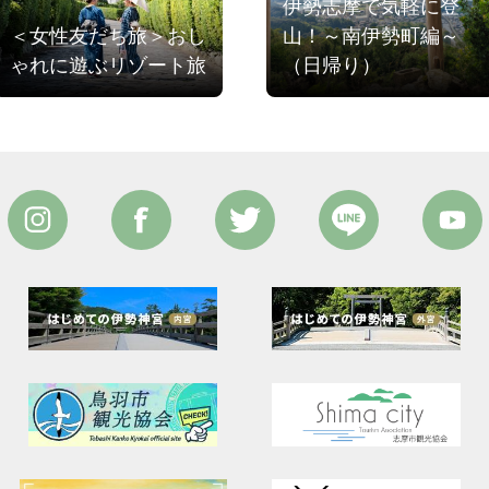
伊勢志摩で気軽に登
＜女性友だち旅＞おし
山！～南伊勢町編～
ゃれに遊ぶリゾート旅
（日帰り）