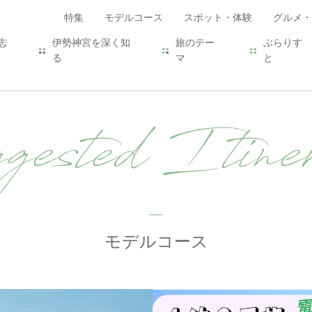
特集
モデルコース
スポット・体験
グルメ・
志
伊勢神宮を深く知
旅のテー
ぶらりす
る
マ
と
ested Itiner
モデルコース