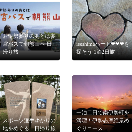
お伊勢参りのあとは参
宮バスで朝熊山へ 日
iseshimaハート❤❤❤を
帰り旅
探そう 1泊2日旅
一泊二日で南伊勢町を
スポーツ選手ゆかりの
満喫！伊勢志摩絶景め
地をめぐる 日帰り旅
ぐりコース