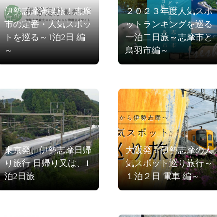
伊勢志摩満喫旅！志摩
２０２３年度人気スポ
市の定番・人気スポッ
ットランキングを巡る
トを巡る～1泊2日 編
一泊二日旅～志摩市と
～
鳥羽市編～
東京発、伊勢志摩日帰
大阪発！伊勢志摩の人
り旅行 日帰り又は、1
気スポット巡り旅行～
泊2日旅
１泊２日 電車 編～