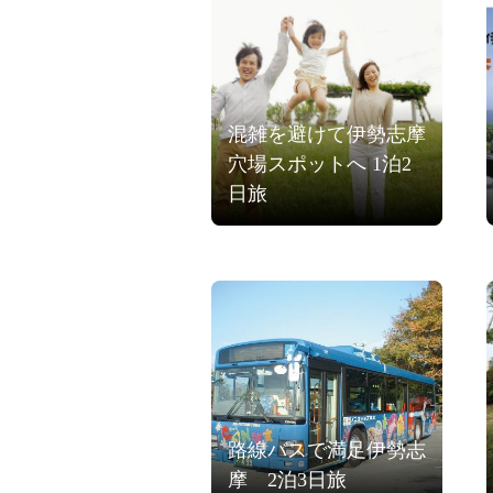
混雑を避けて伊勢志摩
穴場スポットへ 1泊2
日旅
路線バスで満足伊勢志
摩 2泊3日旅