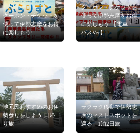
クーポン・チケットを
クーポン・チケットを
使って伊勢志摩をお得
使って伊勢志摩をお得
に楽しもう!【電車・
に楽しもう!
バスVer】
地元民おすすめのお伊
ラクラク移動で伊勢志
勢参りをしよう 日帰
摩のマストスポットを
り旅
巡る 1泊2日旅