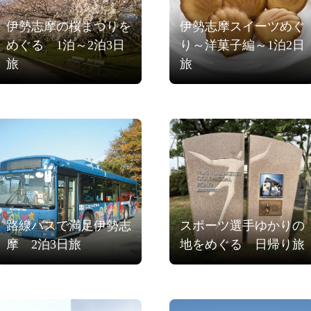
伊勢志摩の桜まつりを
伊勢志摩スイーツめぐ
めぐる 1泊～2泊3日
り～洋菓子編～1泊2日
旅
旅
路線バスで満足伊勢志
スポーツ選手ゆかりの
摩 2泊3日旅
地をめぐる 日帰り旅