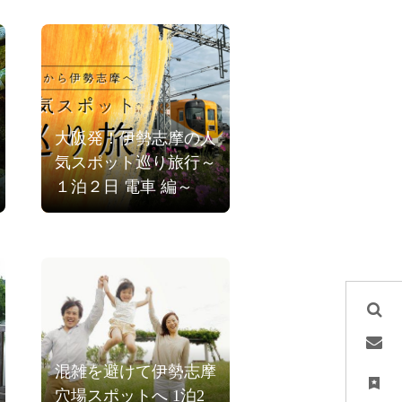
大阪発！伊勢志摩の人
気スポット巡り旅行～
１泊２日 電車 編～
混雑を避けて伊勢志摩
穴場スポットへ 1泊2