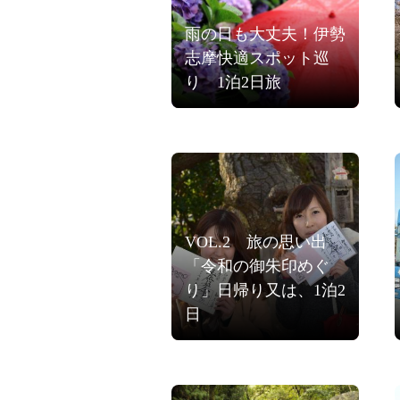
雨の日も大丈夫！伊勢
志摩快適スポット巡
り 1泊2日旅
VOL.2 旅の思い出
「令和の御朱印めぐ
り」日帰り又は、1泊2
日