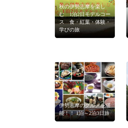
秋の伊勢志摩を楽し
む 1泊2日モデルコー
ス 食・紅葉・体験・
学びの旅
伊勢志摩のグルメを堪
能！！ 1泊～2泊3日旅