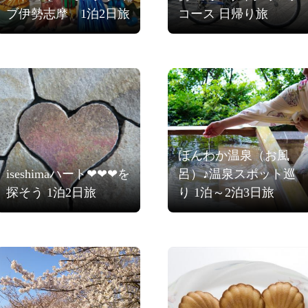
ブ伊勢志摩 1泊2日旅
コース 日帰り旅
ほんわか温泉（お風
iseshimaハート❤❤❤を
呂）♪温泉スポット巡
探そう 1泊2日旅
り 1泊～2泊3日旅