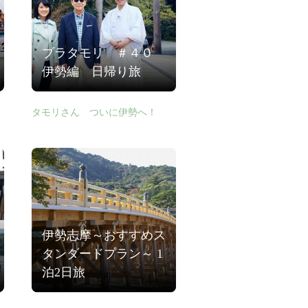
ブラタモリ ＃４０
伊勢編 日帰り旅
タモリさん ついに伊勢へ！
伊勢志摩～おすすめス
タンダードプラン～ 1
泊2日旅