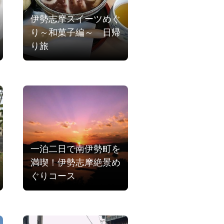
伊勢志摩スイーツめぐ
り～和菓子編～ 日帰
り旅
一泊二日で南伊勢町を
満喫！伊勢志摩絶景め
ぐりコース