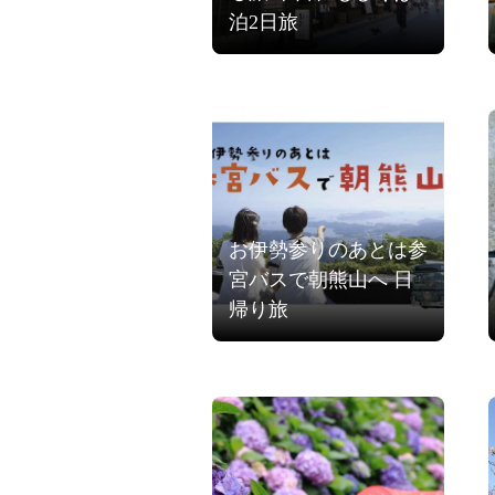
泊2日旅
お伊勢参りのあとは参
宮バスで朝熊山へ 日
帰り旅