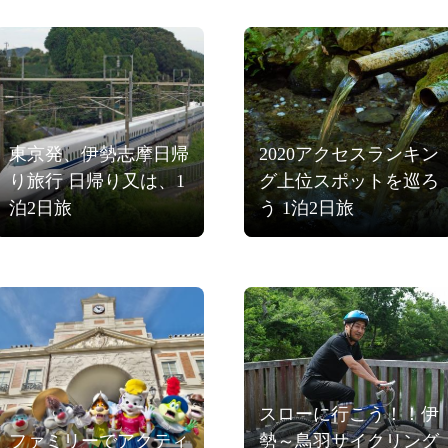
東京発、伊勢志摩日帰
2020アクセスランキン
り旅行 日帰り又は、1
グ上位スポットを巡ろ
泊2日旅
う 1泊2日旅
スローに行こう！！伊
ファミリーでアクティ
勢～鳥羽サイクリング