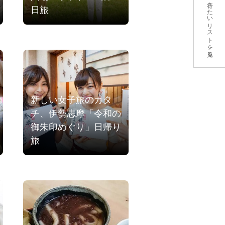
行きたいリストを見る
日旅
新しい女子旅のカタ
チ、伊勢志摩「令和の
御朱印めぐり」日帰り
旅