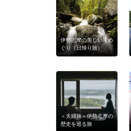
伊勢志摩の美しい滝め
ぐり（日帰り旅）
＜夫婦旅＞伊勢志摩の
歴史を巡る旅