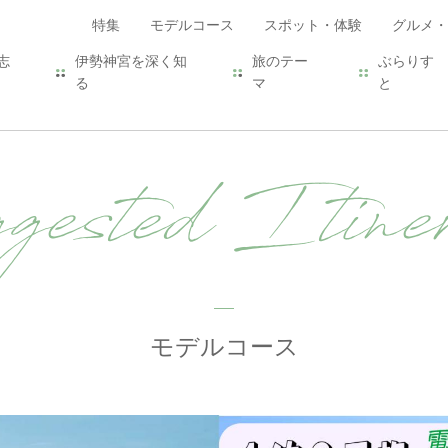
特集
モデルコース
スポット・体験
グルメ・
志
伊勢神宮を深く知
旅のテー
ぶらりす
る
マ
と
ested Itiner
モデルコース