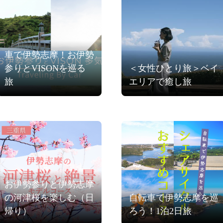
車で伊勢志摩！お伊勢
参りとVISONを巡る
＜女性ひとり旅＞ベイ
旅
エリアで癒し旅
お伊勢参りと伊勢志摩
の河津桜を楽しむ（日
自転車で伊勢志摩を巡
帰り）
ろう！1泊2日旅