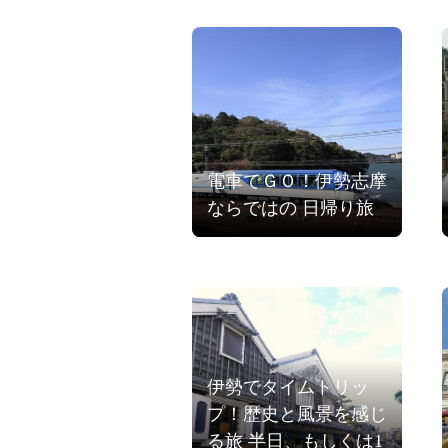
電車でＧＯ！伊勢志摩
ならではの 日帰り旅
伊勢でタイムトリッ
プ！歴史と風景を感じ
る旅 半日、もしくは1