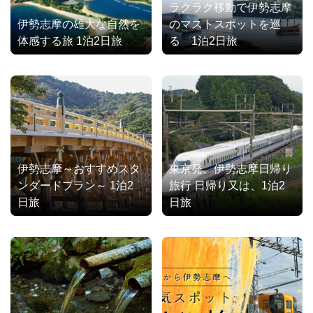
ラクラク移動で伊勢志摩
伊勢志摩の雄大な自然を
のマストスポットを巡
体感する旅 1泊2日旅
る 1泊2日旅
伊勢志摩～おすすめスタ
東京発、伊勢志摩日帰り
ンダードプラン～ 1泊2
旅行 日帰り又は、1泊2
日旅
日旅