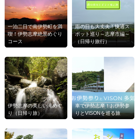
一泊二日で南伊勢町を満
雨の日も大丈夫！快適ス
喫！伊勢志摩絶景めぐり
ポット巡り～志摩市編～
コース
（日帰り旅行）
伊勢志摩の美しい滝めぐ
車で伊勢志摩！お伊勢参
り（日帰り旅）
りとVISONを巡る旅