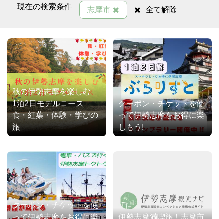
現在の検索条件
志摩市
全て解除
秋の伊勢志摩を楽しむ
1泊2日モデルコース
クーポン・チケットを使
食・紅葉・体験・学びの
って伊勢志摩をお得に楽
旅
しもう!
クーポン・チケットを使
って伊勢志摩をお得に楽
伊勢志摩満喫旅！志摩市