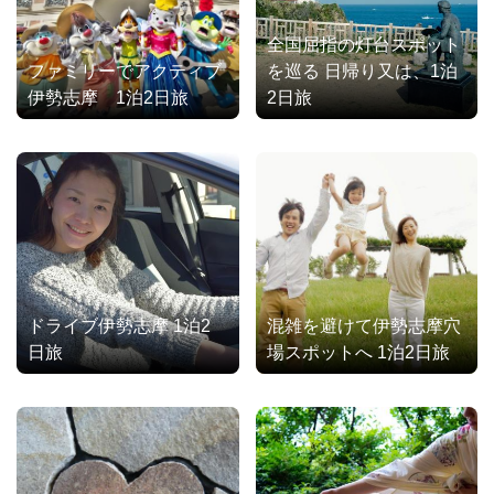
全国屈指の灯台スポット
ファミリーでアクティブ
を巡る 日帰り又は、1泊
伊勢志摩 1泊2日旅
2日旅
ドライブ伊勢志摩 1泊2
混雑を避けて伊勢志摩穴
日旅
場スポットへ 1泊2日旅