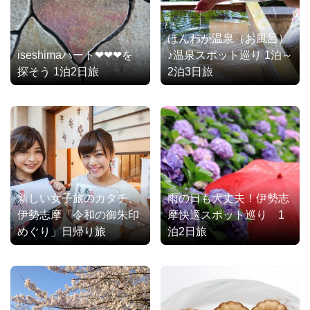
ほんわか温泉（お風呂）
iseshimaハート❤❤❤を
♪温泉スポット巡り 1泊～
探そう 1泊2日旅
2泊3日旅
新しい女子旅のカタチ、
雨の日も大丈夫！伊勢志
伊勢志摩「令和の御朱印
摩快適スポット巡り 1
めぐり」日帰り旅
泊2日旅