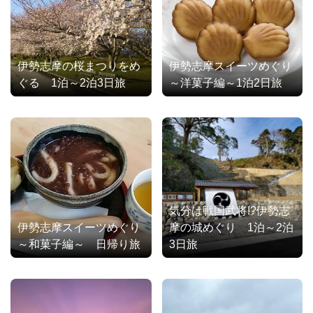
伊勢志摩の桜まつりをめ
伊勢志摩スイーツめぐり
ぐる 1泊～2泊3日旅
～洋菓子編～1泊2日旅
気分は戦国武将!?伊勢志
伊勢志摩スイーツめぐり
摩の城めぐり 1泊～2泊
～和菓子編～ 日帰り旅
3日旅