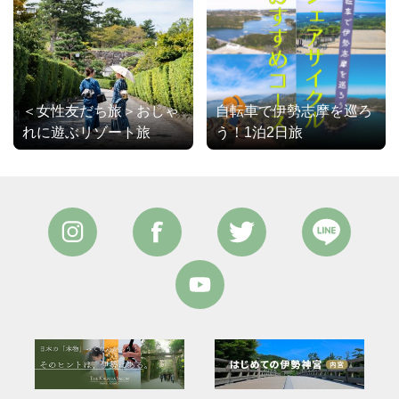
＜女性友だち旅＞おしゃ
自転車で伊勢志摩を巡ろ
れに遊ぶリゾート旅
う！1泊2日旅