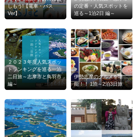
しもう!【電車・バス
の定番・人気スポットを
Ver】
巡る～1泊2日 編～
２０２３年度人気スポッ
トランキングを巡る一泊
二日旅～志摩市と鳥羽市
伊勢志摩のグルメを堪
編～
能！！ 1泊～2泊3日旅