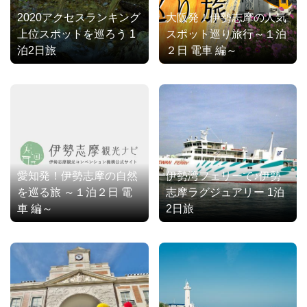
2020アクセスランキング
大阪発！伊勢志摩の人気
上位スポットを巡ろう 1
スポット巡り旅行～１泊
泊2日旅
２日 電車 編～
愛知発！伊勢志摩の自然
伊勢湾フェリーで♪伊勢
を巡る旅 ～１泊２日 電
志摩ラグジュアリー 1泊
車 編～
2日旅