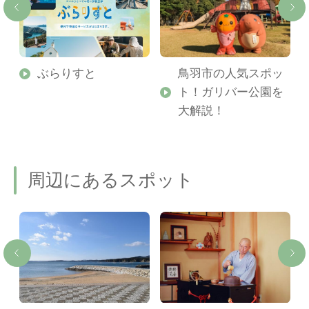
勢
ぶらりすと
鳥羽市の人気スポッ
ト！ガリバー公園を
ご
大解説！
周辺にあるスポット