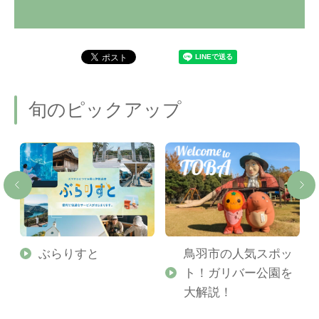
旬のピックアップ
勢
ぶらりすと
鳥羽市の人気スポッ
ト！ガリバー公園を
ご
大解説！