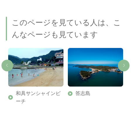
このページを見ている人は、こ
んなページも見ています
原
和具サンシャインビ
答志島
ーチ