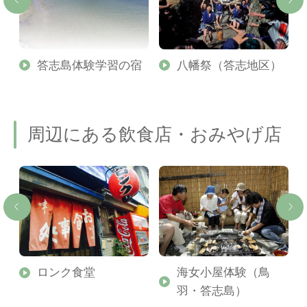
白
答志島体験学習の宿
八幡祭（答志地区）
周辺にある飲食店・おみやげ店
ロンク食堂
海女小屋体験（鳥
羽・答志島）