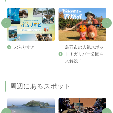
勢
ぶらりすと
鳥羽市の人気スポッ
ト！ガリバー公園を
ご
大解説！
周辺にあるスポット