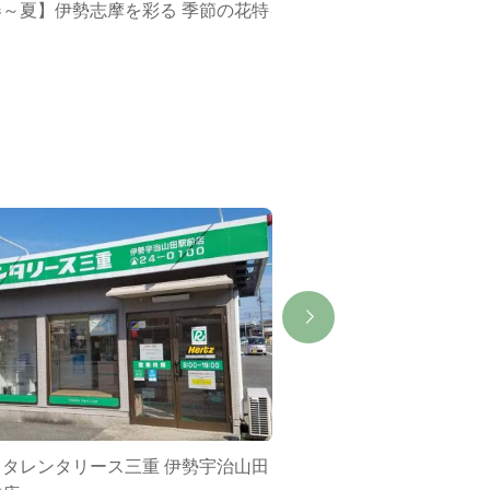
春～夏】伊勢志摩を彩る 季節の花特
ミジュマルバス&ポケ
集
ヨタレンタリース三重 伊勢宇治山田
伊勢市駅