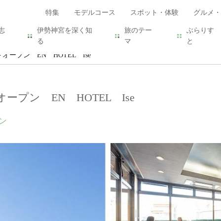
特集
モデルコース
スポット・体験
グルメ・
志
伊勢神宮を深く知
旅のテー
ぶらりす
る
マ
と
ドオープン EN HOTEL Ise
ープン EN HOTEL Ise
ン