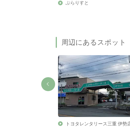
】伊勢志摩の美しい滝 7
ぶらりすと
名瀑もご紹介します
周辺にあるスポット
ン
トヨタレンタリース三重 伊勢