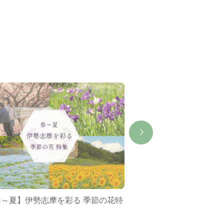
春～夏】伊勢志摩を彩る 季節の花特
ミジュマルバス&ポケ
集