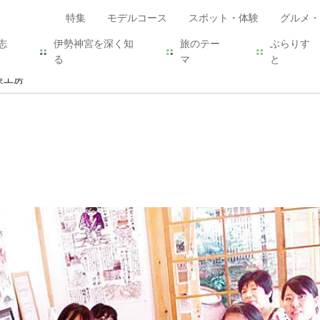
特集
モデルコース
スポット・体験
グルメ・
志
伊勢神宮を深く知
旅のテー
ぶらりす
る
マ
と
験工房