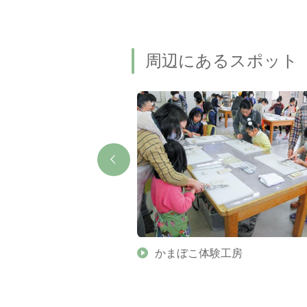
周辺にあるスポット
ン
かまぼこ体験工房