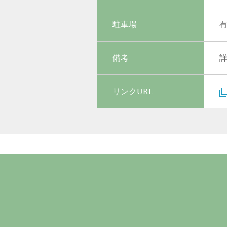
駐車場
備考
リンクURL