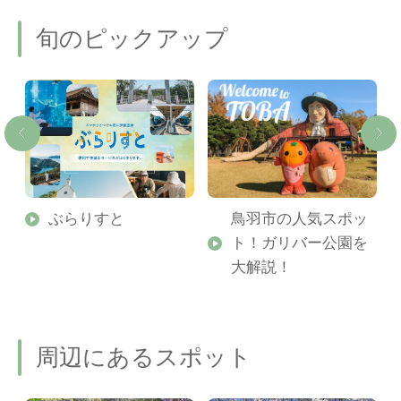
旬のピックアップ
勢
ぶらりすと
鳥羽市の人気スポッ
ト！ガリバー公園を
ご
大解説！
周辺にあるスポット