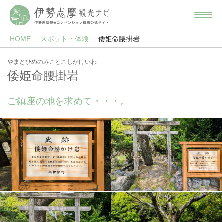
HOME
スポット・体験
倭姫命腰掛岩
やまとひめのみことこしかけいわ
倭姫命腰掛岩
ご鎮座の地を求めて・・・。