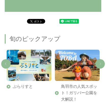
旬のピックアップ
勢
ぶらりすと
鳥羽市の人気スポッ
ト！ガリバー公園を
ご
大解説！