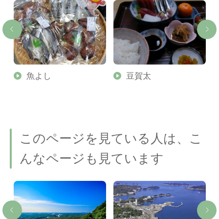
・
魚よし
豆賀太
所
このページを見ている人は、こ
んなページも見ています