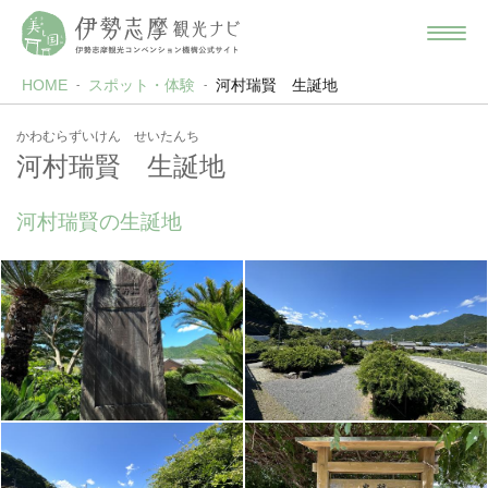
HOME
スポット・体験
河村瑞賢 生誕地
かわむらずいけん せいたんち
河村瑞賢 生誕地
河村瑞賢の生誕地