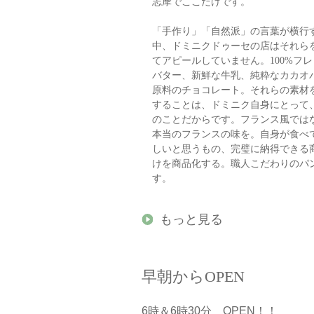
志摩でここだけです。
「手作り」「自然派」の言葉が横行
中、ドミニクドゥーセの店はそれら
てアピールしていません。100%フ
バター、新鮮な牛乳、純粋なカカオ
原料のチョコレート。それらの素材
することは、ドミニク自身にとって
のことだからです。フランス風では
本当のフランスの味を。自身が食べ
しいと思うもの、完璧に納得できる
けを商品化する。職人こだわりのパ
す。
もっと見る
早朝からOPEN
6時＆6時30分 OPEN！！