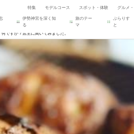
特集
モデルコース
スポット・体験
グルメ・
志
伊勢神宮を深く知
旅のテー
ぶらりす
る
マ
と
、何ですか？店主に聞いてみました。