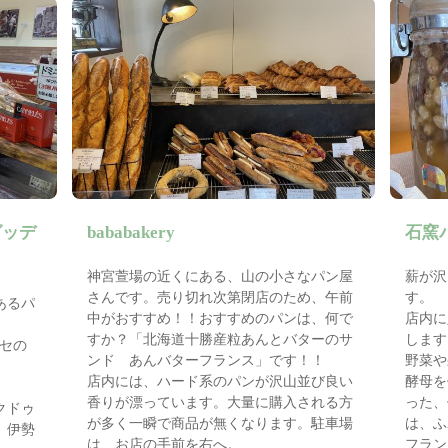
グッデ
bababakery
石窯パ
神宮萱場の近くにある、山の小さなパン屋
薪が沢
さんです。売り切れ次第閉店のため、午前
す。
あるパ
中がおすすめ！！おすすめのパンは、何で
店内に
すか？「北海道十勝産粒あんとバターのサ
します
セの
ンド あんバターフランス」です！！
野菜や
店内には、ハード系のパンが沢山並び良い
酵母を
香りが漂っています。大量に購入される方
った、
クドゥ
が多く一瞬で商品が無くなります。駐車場
は、ふ
、伊勢
は、お店の手前を右へ。
フラン