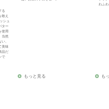
わふわ
する
を敢え
レッシュ
バター
を使用
、当然
ない、
て美味
商品だ
ンで
もっと見る
も