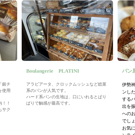
Boulangerie PLATINI
パン
「銀チ
アラビアータ、クロックムッシュなど総菜
伊勢
を使用
系のパンが人気です。
ンし
ハード系パンの生地は、口にいれるとぱり
する
内！！
ぱりで触感が最高です。
出を
もサク
への
でし
お気