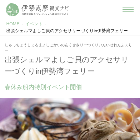
HOME
イベント
出張シェルマよしご貝のアクセサリーづくりin伊勢湾フェリー
しゅっちょうしぇるまよしごかいのあくせさりーつくりいんいせわんふぇり
ー
出張シェルマよしご貝のアクセサリ
ーづくりin伊勢湾フェリー
春休み船内特別イベント開催