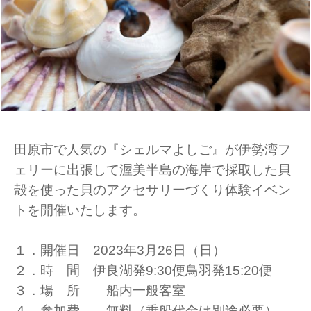
田原市で人気の『シェルマよしご』が伊勢湾フ
ェリーに出張して渥美半島の海岸で採取した貝
殻を使った貝のアクセサリーづくり体験イベン
トを開催いたします。
１．開催日 2023年3月26日（日）
２．時 間 伊良湖発9:30便鳥羽発15:20便
３．場 所 船内一般客室
４．参加費 無料（乗船代金は別途必要）