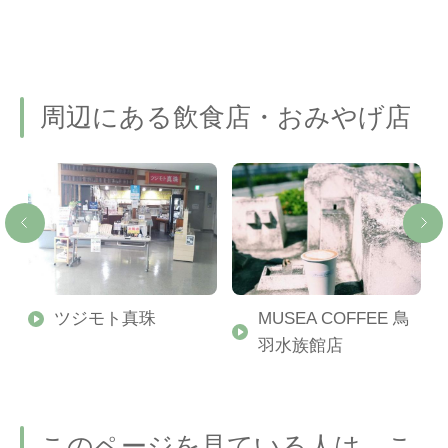
周辺にある飲食店・おみやげ店
ツジモト真珠
MUSEA COFFEE 鳥
本
羽水族館店
このページを見ている人は、こ