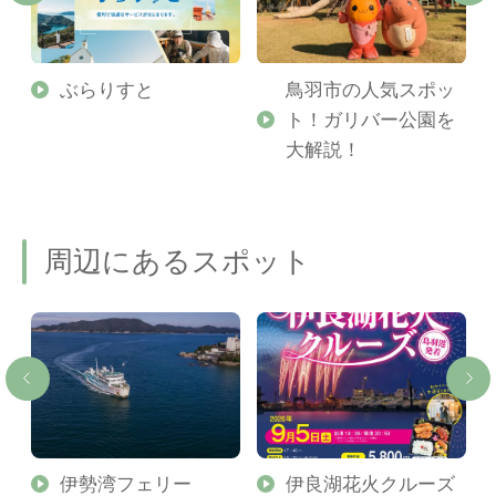
勢
ぶらりすと
鳥羽市の人気スポッ
ト！ガリバー公園を
ご
大解説！
周辺にあるスポット
伊勢湾フェリー
伊良湖花火クルーズ