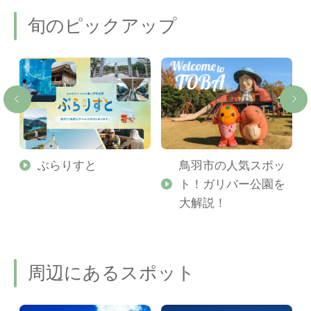
旬のピックアップ
勢
ぶらりすと
鳥羽市の人気スポッ
ト！ガリバー公園を
ご
大解説！
周辺にあるスポット