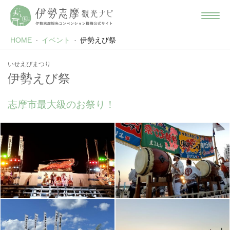
HOME
イベント
伊勢えび祭
いせえびまつり
伊勢えび祭
志摩市最大級のお祭り！