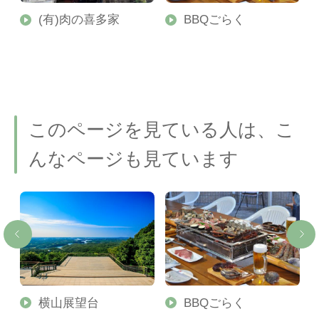
さ
(有)肉の喜多家
BBQごらく
このページを見ている人は、こ
んなページも見ています
横山展望台
BBQごらく