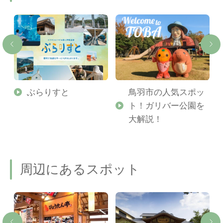
勢
ぶらりすと
鳥羽市の人気スポッ
ト！ガリバー公園を
ご
大解説！
周辺にあるスポット