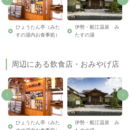
か
ひょうたん亭（みた
伊勢・船江温泉 み
すの湯内お食事処）
たすの湯
周辺にある飲食店・おみやげ店
ひょうたん亭（みた
伊勢・船江温泉 み