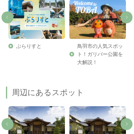
勢
ぶらりすと
鳥羽市の人気スポッ
ト！ガリバー公園を
ご
大解説！
周辺にあるスポット