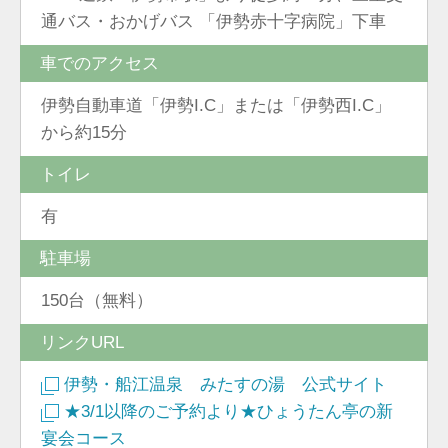
通バス・おかげバス 「伊勢赤十字病院」下車
車でのアクセス
伊勢自動車道「伊勢I.C」または「伊勢西I.C」
から約15分
トイレ
有
駐車場
150台（無料）
リンクURL
伊勢・船江温泉 みたすの湯 公式サイト
★3/1以降のご予約より★ひょうたん亭の新
宴会コース