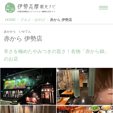
HOME
グルメ・みやげ
赤から 伊勢店
あかから いせてん
赤から 伊勢店
辛さを極めたやみつきの旨さ！名物「赤から鍋」
のお店