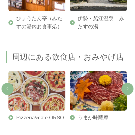
神
ひょうたん亭（みた
伊勢・船江温泉 み
すの湯内お食事処）
たすの湯
周辺にある飲食店・おみやげ店
Pizzeria&cafe ORSO
うまか味薩摩