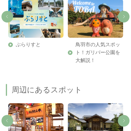
勢
ぶらりすと
鳥羽市の人気スポッ
ト！ガリバー公園を
ご
大解説！
周辺にあるスポット