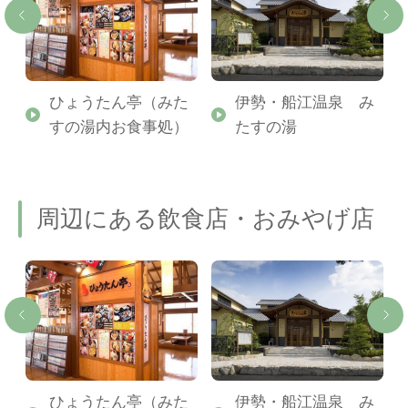
か
ひょうたん亭（みた
伊勢・船江温泉 み
すの湯内お食事処）
たすの湯
周辺にある飲食店・おみやげ店
ひょうたん亭（みた
伊勢・船江温泉 み