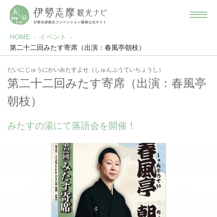
HOME
イベント
第二十二回みたす寄席（出演：春風亭朝枝）
だいにじゅうにかいみたすよせ（しゅんぷうていちょうし）
第二十二回みたす寄席（出演：春風亭
朝枝）
みたすの湯にて落語会を開催！