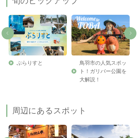
旬のピックアップ
勢
ぶらりすと
鳥羽市の人気スポッ
ト！ガリバー公園を
ご
大解説！
周辺にあるスポット