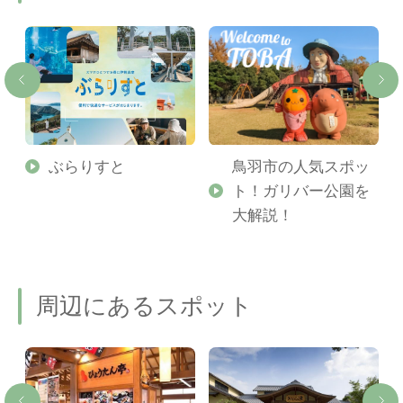
勢
ぶらりすと
鳥羽市の人気スポッ
ト！ガリバー公園を
ご
大解説！
周辺にあるスポット