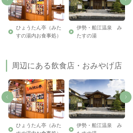
か
ひょうたん亭（みた
伊勢・船江温泉 み
すの湯内お食事処）
たすの湯
周辺にある飲食店・おみやげ店
ひょうたん亭（みた
伊勢・船江温泉 み