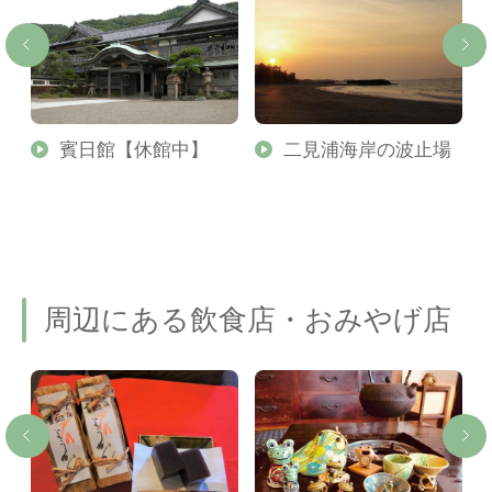
賓日館【休館中】
二見浦海岸の波止場
周辺にある飲食店・おみやげ店