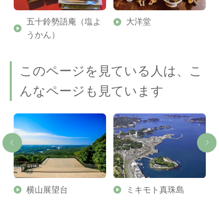
場
五十鈴勢語庵（塩よ
大洋堂
うかん）
このページを見ている人は、こ
んなページも見ています
横山展望台
ミキモト真珠島