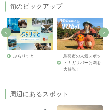
旬のピックアップ
勢
ぶらりすと
鳥羽市の人気スポッ
ト！ガリバー公園を
ご
大解説！
周辺にあるスポット