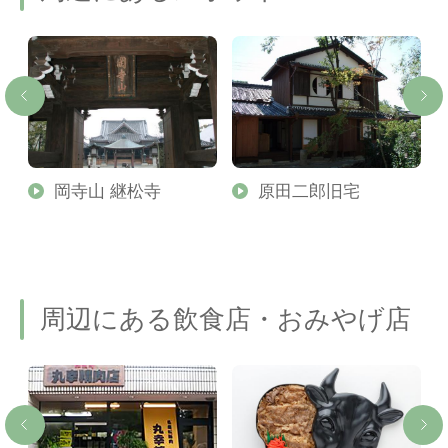
社
岡寺山 継松寺
原田二郎旧宅
内
周辺にある飲食店・おみやげ店