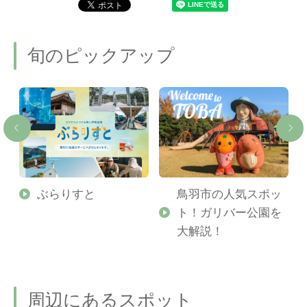
旬のピックアップ
勢
ぶらりすと
鳥羽市の人気スポッ
ト！ガリバー公園を
ご
大解説！
周辺にあるスポット