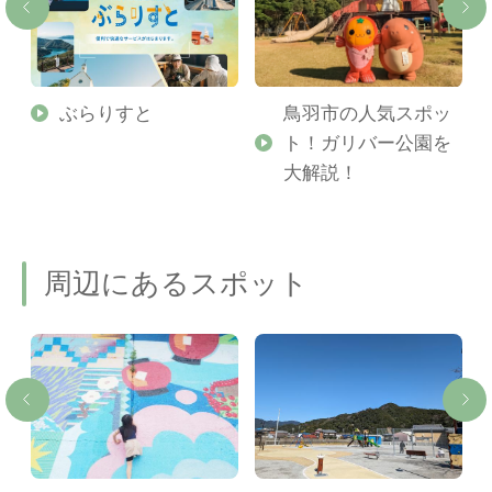
勢
ぶらりすと
鳥羽市の人気スポッ
ト！ガリバー公園を
ご
大解説！
周辺にあるスポット