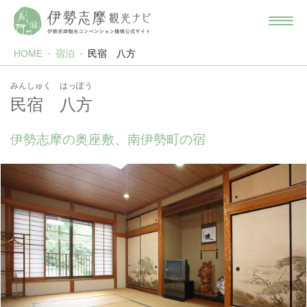
HOME
宿泊
民宿 八方
みんしゅく はっぽう
民宿 八方
伊勢志摩の奥座敷、南伊勢町の宿