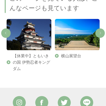
んなページも見ています
【休業中】ともいき
横山展望台
の国 伊勢忍者キング
ダム