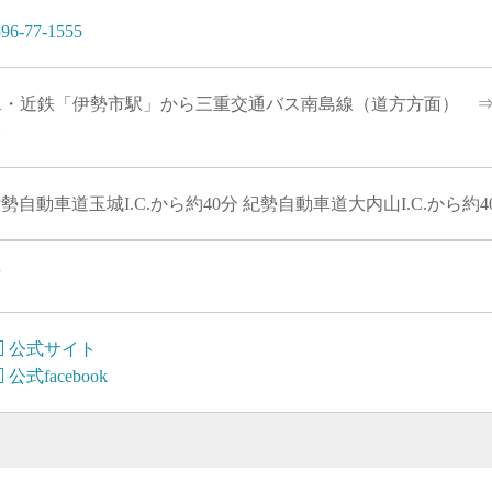
96-77-1555
JR・近鉄「伊勢市駅」から三重交通バス南島線（道方方面） ⇒
分
勢自動車道玉城I.C.から約40分 紀勢自動車道大内山I.C.から約
有
公式サイト
公式facebook