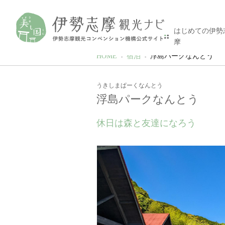
はじめての伊勢
摩
HOME
宿泊
浮島パークなんとう
うきしまぱーくなんとう
浮島パークなんとう
休日は森と友達になろう