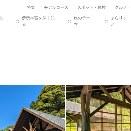
特集
モデルコース
スポット・体験
グルメ・
志
伊勢神宮を深く知
旅のテー
ぶらりす
る
マ
と