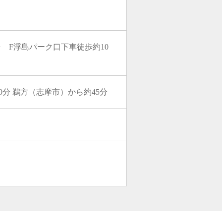
 F浮島パーク口下車徒歩約10
40分 鵜方（志摩市）から約45分