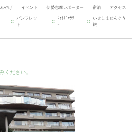
みやげ
イベント
伊勢志摩レポーター
宿泊
アクセス
パンフレッ
ﾌｫﾄｷﾞｬﾗﾘ
いせしませんぐう
ト
ｰ
旅
みください。