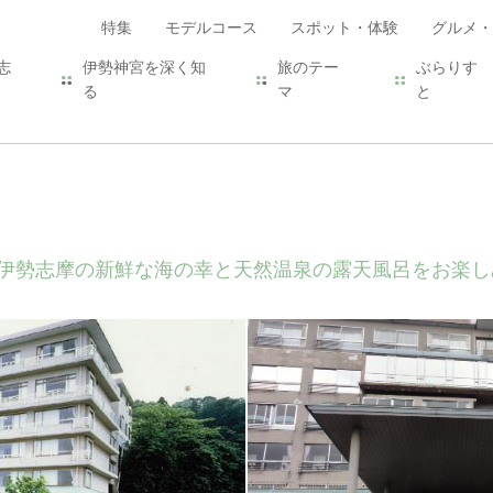
特集
モデルコース
スポット・体験
グルメ・
志
伊勢神宮を深く知
旅のテー
ぶらりす
る
マ
と
伊勢志摩の新鮮な海の幸と天然温泉の露天風呂をお楽し