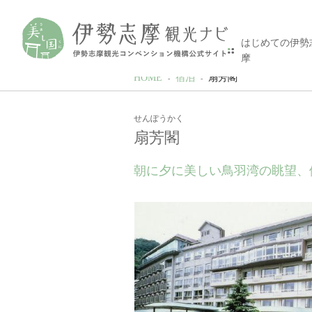
はじめての伊勢
摩
HOME
宿泊
扇芳閣
せんぽうかく
扇芳閣
朝に夕に美しい鳥羽湾の眺望、