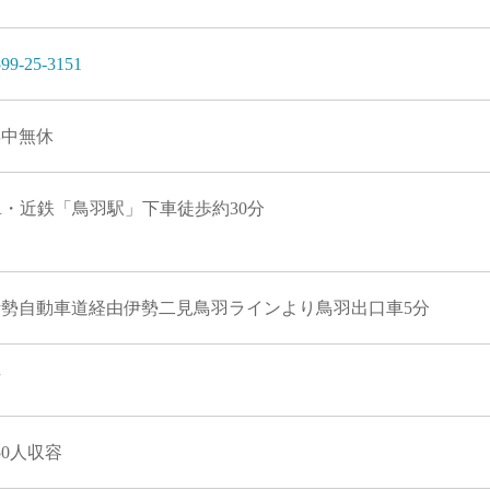
99-25-3151
年中無休
R・近鉄「鳥羽駅」下車徒歩約30分
伊勢自動車道経由伊勢二見鳥羽ラインより鳥羽出口車5分
有
50人収容