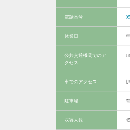
電話番号
05
休業日
公共交通機関でのア
J
クセス
車でのアクセス
駐車場
収容人数
4