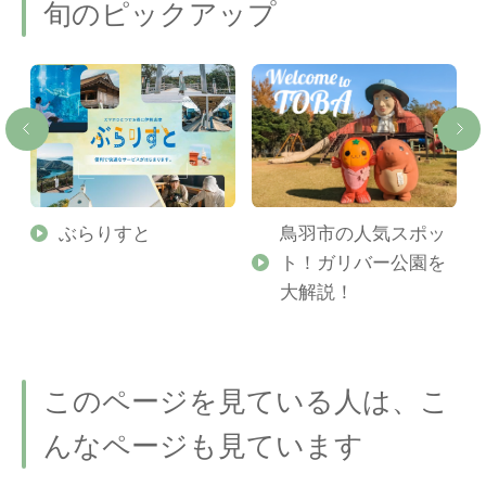
旬のピックアップ
勢
ぶらりすと
鳥羽市の人気スポッ
ト！ガリバー公園を
ご
大解説！
このページを見ている人は、こ
んなページも見ています