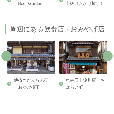
丁Beer Garden
山徳（おかげ横丁）
周辺にある飲食店・おみやげ店
げ
他抜きだんらん亭
魚春五十鈴川店（お
（おかげ横丁）
はらい町）