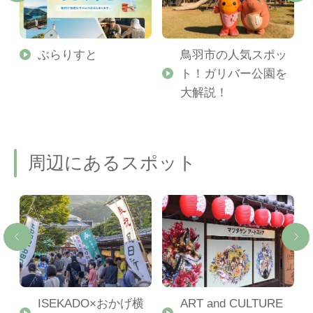
勢
ぶらりすと
鳥羽市の人気スポッ
ト！ガリバー公園を
ご
大解説！
周辺にあるスポット
ISEKADO×おかげ横
ART and CULTURE