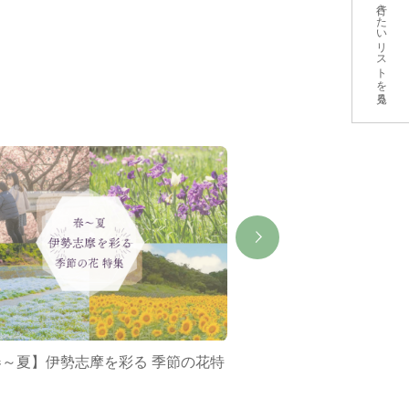
行きたいリストを見る
春～夏】伊勢志摩を彩る 季節の花特
ミジュマルバス&ポケ
集