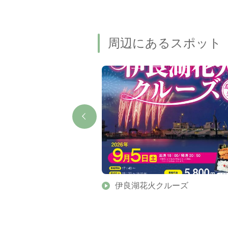
周辺にあるスポット
パーク
伊良湖花火クルーズ