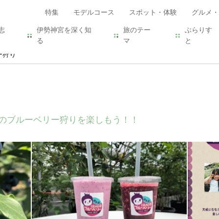
特集
モデルコース
スポット・体験
グルメ・
志
伊勢神宮を深く知
旅のテー
ぶらりす
る
マ
と
ー狩り
のブルーベリー狩りを楽しもう！！