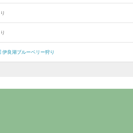
あり
あり
伊良湖ブルーベリー狩り