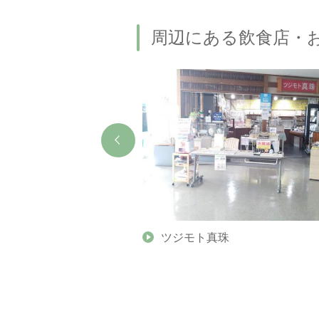
周辺にある飲食店・
（Blanca） 鳥羽本店
ツジモト真珠