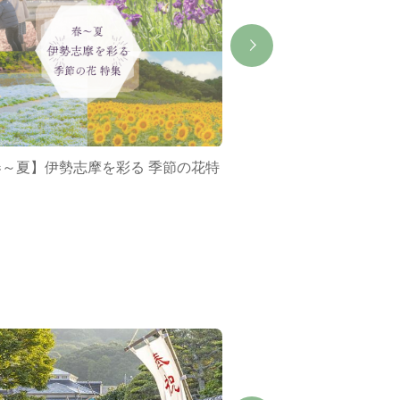
春～夏】伊勢志摩を彩る 季節の花特
ミジュマルバス&ポケ
集