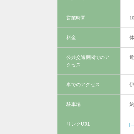
営業時間
1
料金
公共交通機関でのア
クセス
車でのアクセス
伊
駐車場
約
リンクURL