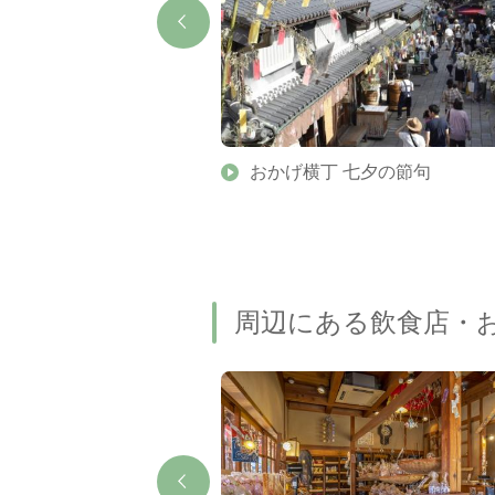
伊勢神宮 内宮末社）
おかげ横丁 七夕の節句
周辺にある飲食店・