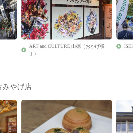
ART and CULTURE 山徳（おかげ横
ISE
丁）
おみやげ店