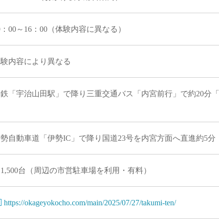
0：00～16：00（体験内容に異なる）
体験内容により異なる
近鉄「宇治山田駅」で降り三重交通バス「内宮前行」で約20分
勢自動車道「伊勢IC」で降り国道23号を内宮方面へ直進約5分
1,500台（周辺の市営駐車場を利用・有料）
https://okageyokocho.com/main/2025/07/27/takumi-ten/