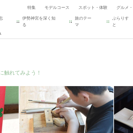
特集
モデルコース
スポット・体験
グルメ・
志
伊勢神宮を深く知
旅のテー
ぶらりす
る
マ
と
室
に触れてみよう！