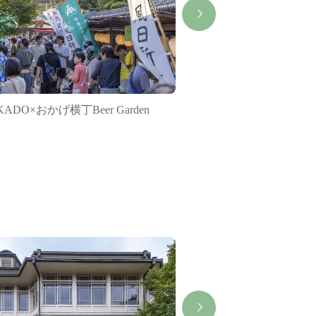
KADO×おかげ横丁Beer Garden
【休館】おかげ座神
横丁）