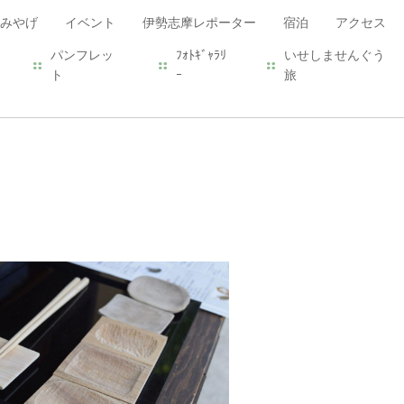
みやげ
イベント
伊勢志摩レポーター
宿泊
アクセス
パンフレッ
ﾌｫﾄｷﾞｬﾗﾘ
いせしませんぐう
ト
ｰ
旅