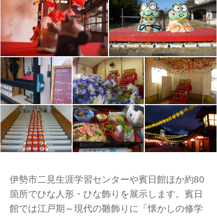
伊勢市二見生涯学習センターや賓日館ほか約80
箇所でひな人形・ひな飾りを展示します。賓日
館では江戸期～現代の雛飾りに「懐かしの修学