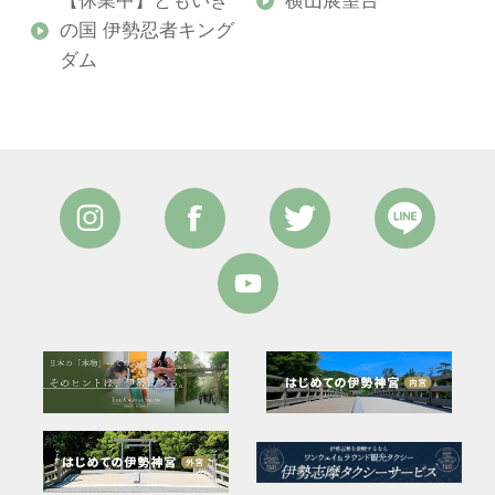
【休業中】ともいき
横山展望台
の国 伊勢忍者キング
ダム