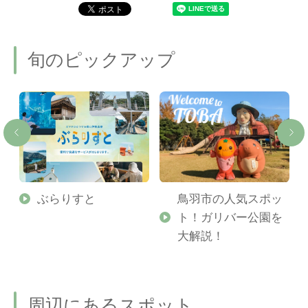
旬のピックアップ
勢
ぶらりすと
鳥羽市の人気スポッ
ト！ガリバー公園を
ご
大解説！
周辺にあるスポット