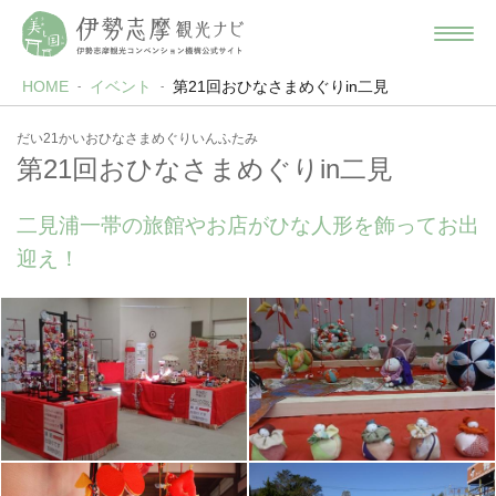
HOME
イベント
第21回おひなさまめぐりin二見
だい21かいおひなさまめぐりいんふたみ
第21回おひなさまめぐりin二見
二見浦一帯の旅館やお店がひな人形を飾ってお出
迎え！