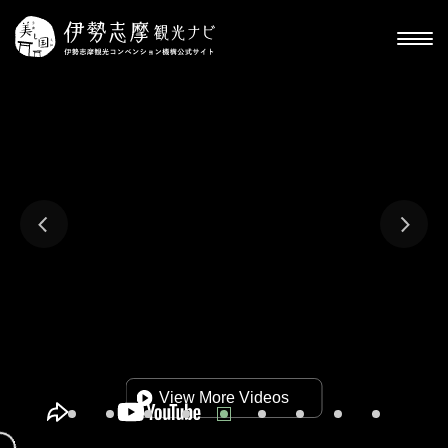
スマホひとつで便利旅！伊
参加者による旅レポートを
勢志摩ぶらりすと
西山慕情ヶ丘
横山展望台
おはらい町
順次公開！
伊勢神宮
海女さん
いせしませんぐう
View More Videos
旅 公式サイト