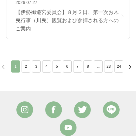
2026.07.27
【伊勢御遷宮委員会】８月２日、第一次お木
曳行事（川曳）観覧および参拝される方への
ご案内
1
2
3
4
5
6
7
8
...
23
24