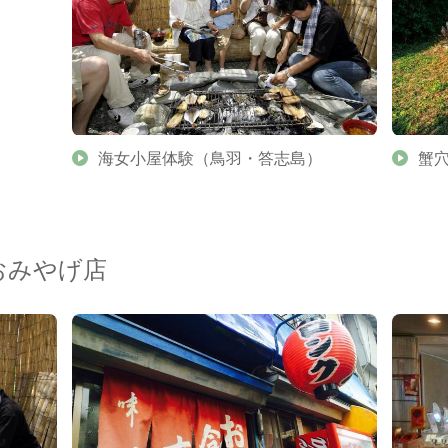
】
海女小屋体験（鳥羽・答志島）
蟹
おみやげ店