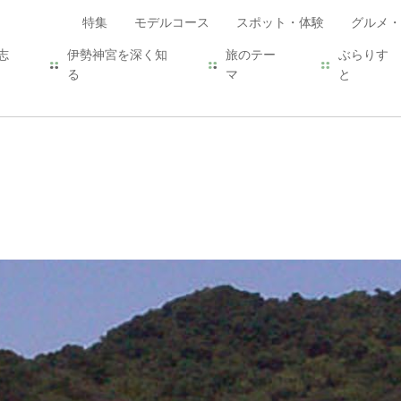
特集
モデルコース
スポット・体験
グルメ・
志
伊勢神宮を深く知
旅のテー
ぶらりす
る
マ
と