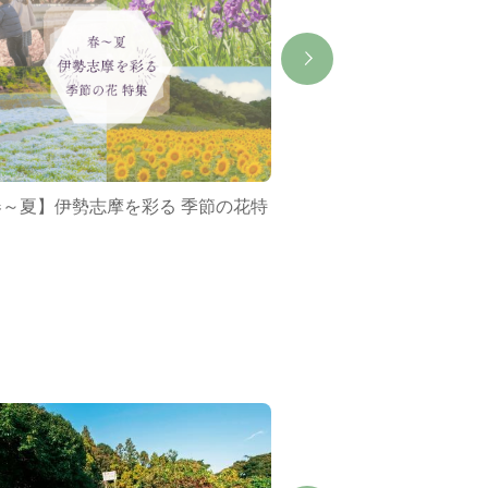
春～夏】伊勢志摩を彩る 季節の花特
ミジュマルバス&ポケ
集