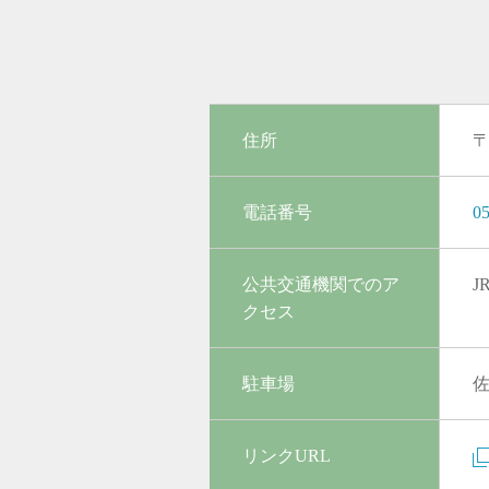
住所
〒
電話番号
05
公共交通機関でのア
J
クセス
駐車場
リンクURL