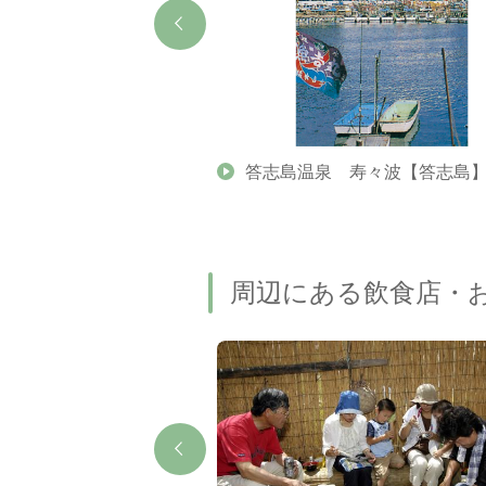
志地区）
答志島温泉 寿々波【答志島
周辺にある飲食店・