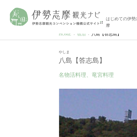
はじめての伊勢
摩
HOME
宿泊
八島【答志島】
やしま
八島【答志島】
名物活料理、竜宮料理