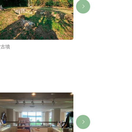
穴古墳
やま七【答志島】