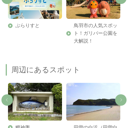
勢
ぶらりすと
鳥羽市の人気スポッ
ト！ガリバー公園を
ご
大解説！
周辺にあるスポット
ー
鰹神輿
田曽の白浜（田曽白