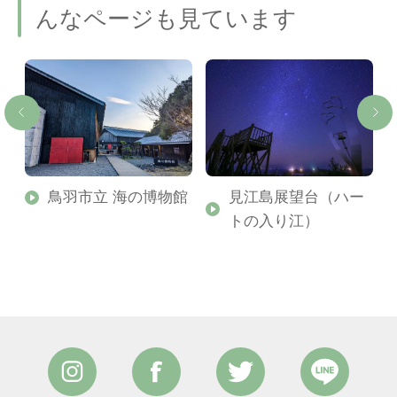
んなページも見ています
鳥羽市立 海の博物館
見江島展望台（ハー
跡
トの入り江）