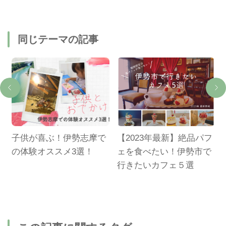
同じテーマの記事
子供が喜ぶ！伊勢志摩で
【2023年最新】絶品パフ
鳥
の体験オススメ3選！
ェを食べたい！伊勢市で
グ
行きたいカフェ５選