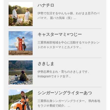
ハナチロ
伊勢で生活するやんちゃ娘、わがまま息子のパ
パママ。 親バカ気味（笑）...
キャスターマミ×つじー
三重県南部地域を中心に活動するマルチタレン
トのキャスターマミとカメラマ...
さきしま
伊勢志摩生まれ・育ちのさきしまです。
Instagramでオトナ女子...
シンガーソングライターあつ
三重県出身シンガーソングライター。 県内各地
をラジオ番組で紹介。 ...