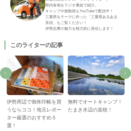
県内各地をラジオ番組で紹介。
キャンプや旅動画もYouTubeで配信中！
三重県をテーマに作った「三重県あるある
音頭」もご覧ください！
伊勢志摩の魅力を精力的に発信します！
このライターの記事
カ
伊勢周辺で御朱印帳を買
無料でオートキャンプ！
うならココ！地元レポー
たまき水辺の楽校！
ター厳選のおすすめ５
選！