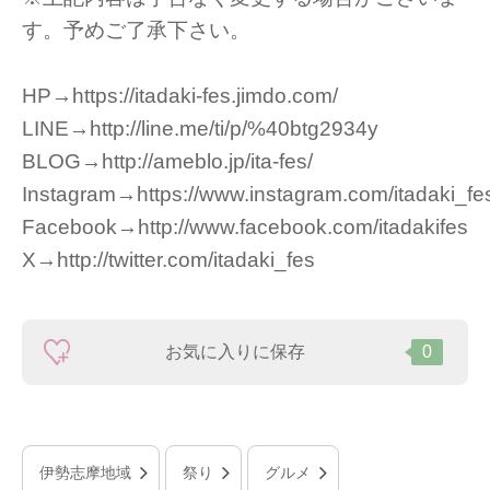
す。予めご了承下さい。
HP→https://itadaki-fes.jimdo.com/
LINE→http://line.me/ti/p/%40btg2934y
BLOG→http://ameblo.jp/ita-fes/
Instagram→https://www.instagram.com/itadaki_fe
Facebook→http://www.facebook.com/itadakifes
X→http://twitter.com/itadaki_fes
お気に入りに保存
0
伊勢志摩地域
祭り
グルメ