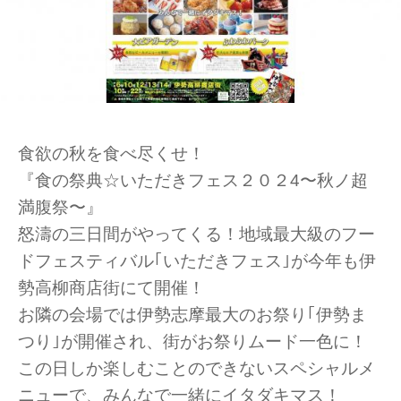
食欲の秋を食べ尽くせ！
『食の祭典☆いただきフェス２０２4〜秋ノ超
満腹祭〜』
怒濤の三日間がやってくる！地域最大級のフー
ドフェスティバル｢いただきフェス｣が今年も伊
勢高柳商店街にて開催！
お隣の会場では伊勢志摩最大のお祭り｢伊勢ま
つり｣が開催され、街がお祭りムード一色に！
この日しか楽しむことのできないスペシャルメ
ニューで、みんなで一緒にイタダキマス！