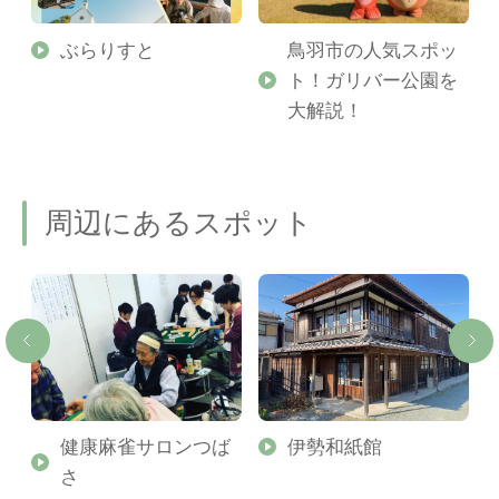
勢
ぶらりすと
鳥羽市の人気スポッ
ト！ガリバー公園を
ご
大解説！
周辺にあるスポット
株
健康麻雀サロンつば
伊勢和紙館
所
さ