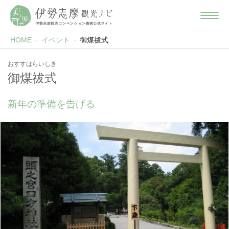
HOME
イベント
御煤祓式
おすすはらいしき
御煤祓式
新年の準備を告げる