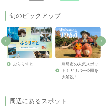
旬のピックアップ
勢
ぶらりすと
鳥羽市の人気スポッ
ト！ガリバー公園を
ご
大解説！
周辺にあるスポット