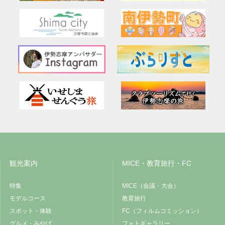
観光案内
MICE・教育旅行・FC
特集
MICE（会議・大会）
モデルコース
教育旅行
スポット・体験
FC（フィルムコミッション）
グルメ・みやげ
フォトギャラリー