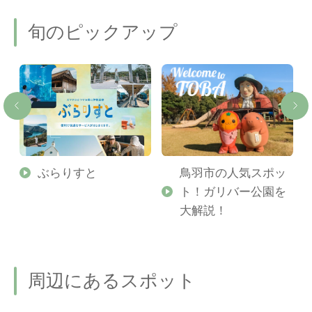
旬のピックアップ
勢
ぶらりすと
鳥羽市の人気スポッ
ト！ガリバー公園を
ご
大解説！
周辺にあるスポット