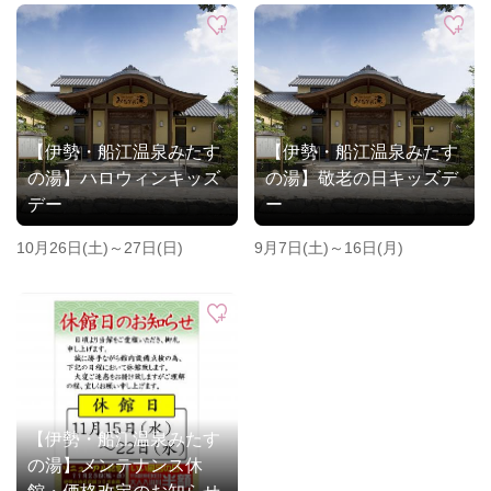
【伊勢・船江温泉みたす
【伊勢・船江温泉みたす
の湯】ハロウィンキッズ
の湯】敬老の日キッズデ
デー
ー
10月26日(土)～27日(日)
9月7日(土)～16日(月)
【伊勢・船江温泉みたす
の湯】メンテナンス休