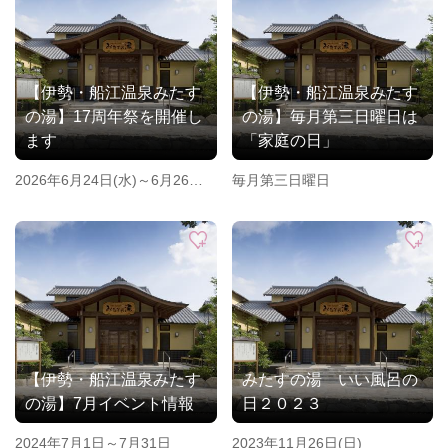
【伊勢・船江温泉みたす
【伊勢・船江温泉みたす
の湯】17周年祭を開催し
の湯】毎月第三日曜日は
ます
「家庭の日」
2026年6月24日(水)～6月26日
毎月第三日曜日
(金)
【伊勢・船江温泉みたす
みたすの湯 いい風呂の
の湯】7月イベント情報
日２０２３
2024年7月1日～7月31日
2023年11月26日(日)