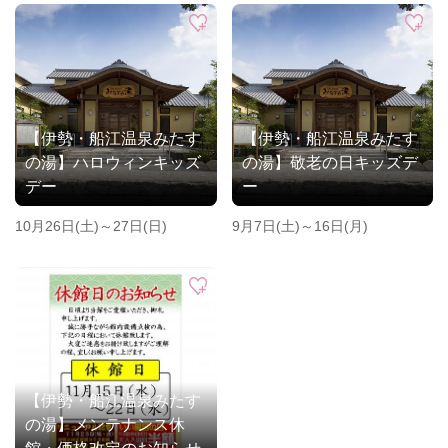
【伊勢・船江温泉みたす
【伊勢・船江温泉みたす
の湯】ハロウィンキッズ
の湯】敬老の日キッズデ
デー
ー
10月26日(土)～27日(日)
9月7日(土)～16日(月)
【伊勢・船江温泉みたす
の湯】メンテナンス休