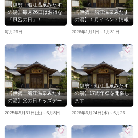
【伊勢・船江温泉みたす
の湯】毎月26日はお得な
【伊勢・船江温泉みたす
「風呂の日」！
の湯】１月イベント情報
毎月26日
2026年1月1日～1月31日
【伊勢・船江温泉みたす
【伊勢・船江温泉みたす
の湯】17周年祭を開催し
の湯】父の日キッズデー
ます
2025年5月31日(土)～6月8日
2026年6月24日(水)～6月26日
(日)
(金)