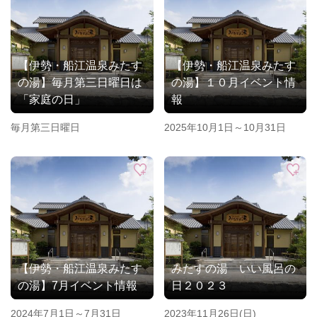
【伊勢・船江温泉みたす
【伊勢・船江温泉みたす
の湯】毎月第三日曜日は
の湯】１０月イベント情
「家庭の日」
報
毎月第三日曜日
2025年10月1日～10月31日
【伊勢・船江温泉みたす
みたすの湯 いい風呂の
の湯】7月イベント情報
日２０２３
2024年7月1日～7月31日
2023年11月26日(日)